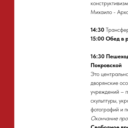
конструктивизм
Михаило - Арха
14:30
Трансфер 
15:00 Обед в 
16:30 Пешехо
Покровской
Это центральна
дворянские осо
учреждений – п
скульптуры, ук
фотографий и п
Окончание пр
Свободное вре