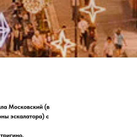
зала Московский (в
оны эскалатора) с
тригино,