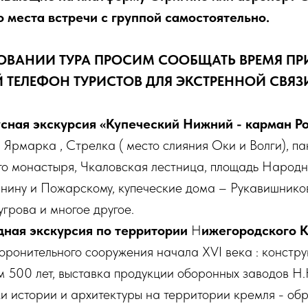
 места встречи с группой самостоятельно.
ОВАНИИ ТУРА ПРОСИМ СООБЩАТЬ ВРЕМЯ ПР
 ТЕЛЕФОН ТУРИСТОВ ДЛЯ ЭКСТРЕННОЙ СВЯЗ
усная экскурсия
«Купеческий Нижний - карман Р
Ярмарка , Стрелка ( место слияния Оки и Волги), 
о монастыря, Чкаловская лестница, площадь Народн
ину и Пожарскому, купеческие дома – Рукавишнико
угрова и многое другое.
дная экскурсия по территории
Н
ижегородского 
оронительного сооружения начала XVI века : констру
м 500 лет, выставка продукции оборонных заводов Н
ки истории и архитектуры на территории кремля - об