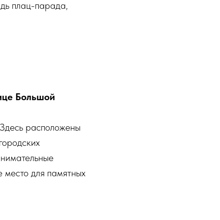
адь плац-парада,
лице Большой
. Здесь расположены
городских
анимательные
е место для памятных