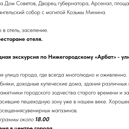
а Дом Советов, Дворец губернатора, Арсенал, площ
нгельский собор с могилой Козьмы Минина.
в отель, заселение.
ресторане отеля.
дная экскурсия по Нижегородскому «Арбат» - у
я улица города, где всегда многолюдно и оживленно
бняки, доходные купеческие дома, здания различных 
амятники городского зодчества старого времени и з
расившие пешеходную зону уже в нашем веке. Хороше
осещениясувенирных магазинов.
ограммы около
18.00
.
мя в центре города.