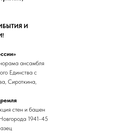
ИБЫТИЯ И
И!
оссии»
панорама ансамбля
ого Единства с
ва, Сироткина,
Кремля
кция стен и башен
.Новгорода 1941-45
разец